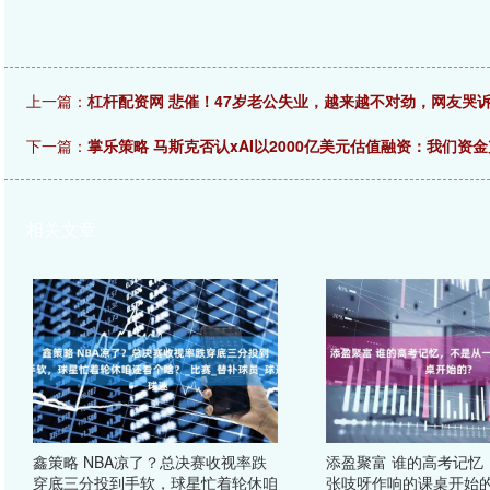
上一篇：
杠杆配资网 悲催！47岁老公失业，越来越不对劲，网友哭诉
下一篇：
掌乐策略 马斯克否认xAI以2000亿美元估值融资：我们资
相关文章
鑫策略 NBA凉了？总决赛收视率跌
添盈聚富 谁的高考记忆
穿底三分投到手软，球星忙着轮休咱
张吱呀作响的课桌开始的