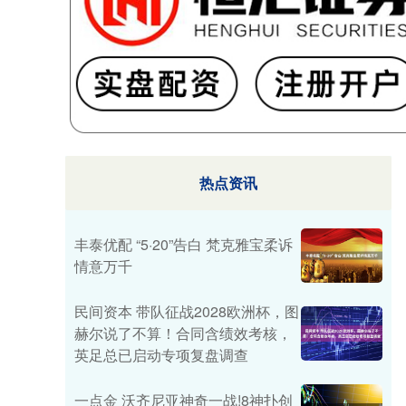
热点资讯
丰泰优配 “5·20”告白 梵克雅宝柔诉
情意万千
民间资本 带队征战2028欧洲杯，图
赫尔说了不算！合同含绩效考核，
英足总已启动专项复盘调查
一点金 沃齐尼亚神奇一战!8神扑创