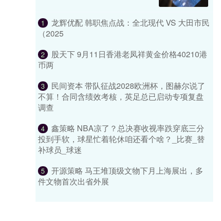
龙辉优配 韩职焦点战：全北现代 VS 大田市民
1
（2025
股天下 9月11日香港老凤祥黄金价格40210港
2
币两
民间资本 带队征战2028欧洲杯，图赫尔说了
3
不算！合同含绩效考核，英足总已启动专项复盘
调查
鑫策略 NBA凉了？总决赛收视率跌穿底三分
4
投到手软，球星忙着轮休咱还看个啥？_比赛_替
补球员_球迷
开源策略 马王堆顶级文物下月上海展出，多
5
件文物首次出省外展