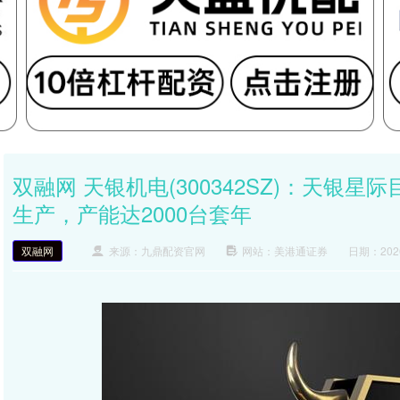
双融网 天银机电(300342SZ)：天银
生产，产能达2000台套年
双融网
来源：九鼎配资官网
网站：美港通证券
日期：2026-