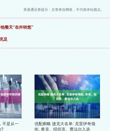
美港通证券提示：文章来自网络，不代表本站观点。
他整天“在外转悠”
金充足
，不是从一
优配痢略 捷克大名单: 克雷伊奇领
?
衔, 希克、绍切克、曹法尔入选