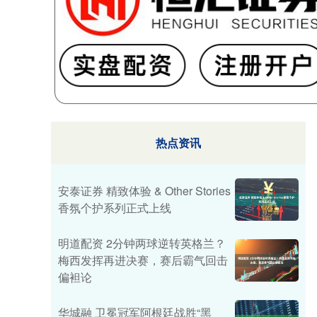
热点资讯
安泰证券 精致体验 & Other Stories
香氛个护系列正式上线
明道配资 2分钟两球逆转英格兰？
梅西发挥再进决赛，赛后霸气回击
偏袒论
华城融 卫冕冠军阿根廷战胜“黑