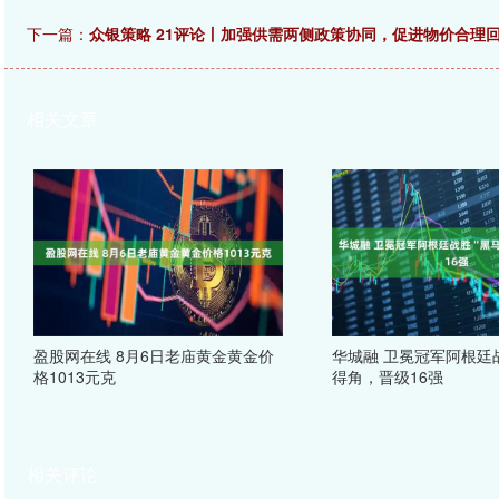
下一篇：
众银策略 21评论丨加强供需两侧政策协同，促进物价合理
相关文章
盈股网在线 8月6日老庙黄金黄金价
华城融 卫冕冠军阿根廷战
格1013元克
得角，晋级16强
相关评论