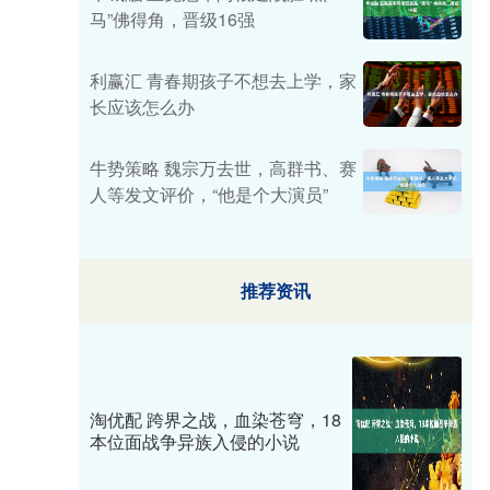
马”佛得角，晋级16强
利赢汇 青春期孩子不想去上学，家
长应该怎么办
牛势策略 魏宗万去世，高群书、赛
人等发文评价，“他是个大演员”
推荐资讯
淘优配 跨界之战，血染苍穹，18
本位面战争异族入侵的小说