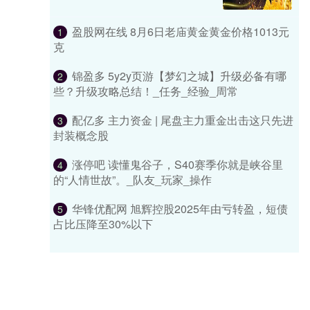
盈股网在线 8月6日老庙黄金黄金价格1013元
1
克
锦盈多 5y2y页游【梦幻之城】升级必备有哪
2
些？升级攻略总结！_任务_经验_周常
配亿多 主力资金 | 尾盘主力重金出击这只先进
3
封装概念股
涨停吧 读懂鬼谷子，S40赛季你就是峡谷里
4
的“人情世故”。_队友_玩家_操作
华锋优配网 旭辉控股2025年由亏转盈，短债
5
占比压降至30%以下